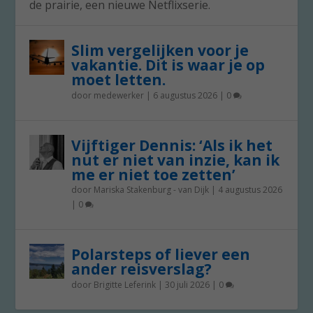
de prairie, een nieuwe Netflixserie.
Slim vergelijken voor je
vakantie. Dit is waar je op
moet letten.
door
medewerker
|
6 augustus 2026
|
0
Vijftiger Dennis: ‘Als ik het
nut er niet van inzie, kan ik
me er niet toe zetten’
door
Mariska Stakenburg - van Dijk
|
4 augustus 2026
|
0
Polarsteps of liever een
ander reisverslag?
door
Brigitte Leferink
|
30 juli 2026
|
0