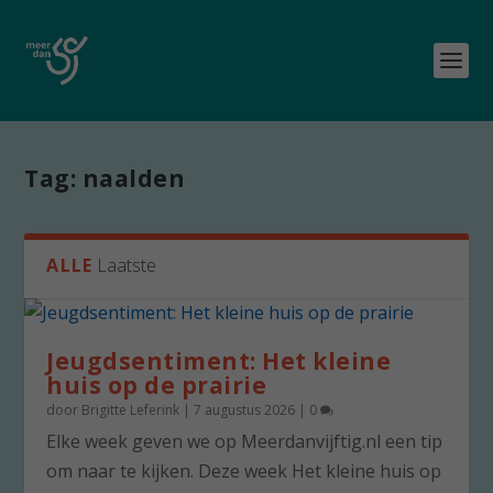
Tag:
naalden
ALLE
Laatste
Jeugdsentiment: Het kleine
huis op de prairie
door
Brigitte Leferink
|
7 augustus 2026
|
0
Elke week geven we op Meerdanvijftig.nl een tip
om naar te kijken. Deze week Het kleine huis op