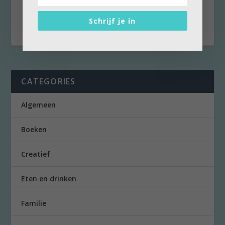
een hele klus met zo’n hiel en het teenstuk.
Maar het...
Schrijf je in
CATEGORIES
Algemeen
Boeken
Creatief
Eten en drinken
Familie