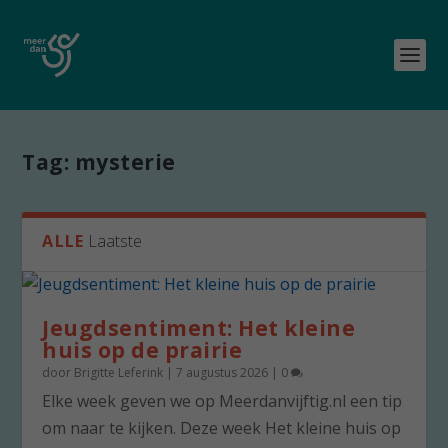
Tag:
mysterie
ALLE
Laatste
Jeugdsentiment: Het kleine
huis op de prairie
door
Brigitte Leferink
|
7 augustus 2026
|
0
Elke week geven we op Meerdanvijftig.nl een tip
om naar te kijken. Deze week Het kleine huis op