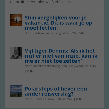
de prairie, een nieuwe Netflixserie.
Slim vergelijken voor je
vakantie. Dit is waar je op
moet letten.
door
medewerker
|
6 augustus 2026
|
0
Vijftiger Dennis: ‘Als ik het
nut er niet van inzie, kan ik
me er niet toe zetten’
door
Mariska Stakenburg - van Dijk
|
4 augustus 2026
|
0
Polarsteps of liever een
ander reisverslag?
door
Brigitte Leferink
|
30 juli 2026
|
0