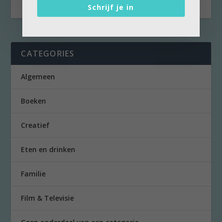
Schrijf je in
CATEGORIES
Algemeen
Boeken
Creatief
Eten en drinken
Familie
Film & Televisie