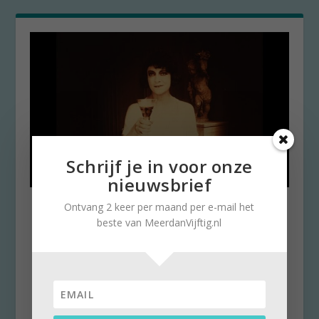
Schrijf je in voor onze
nieuwsbrief
‘Leonie, actrice en spionne’
Ontvang 2 keer per maand per e-mail het
intrigerende film
beste van MeerdanVijftig.nl
door
Karin de Lange
|
19 februari 2020
|
0
Wat is waar en wat is niet waar? Dat is de
vraag die de bioscoopbezoeker gedurende
‘Leonie,...