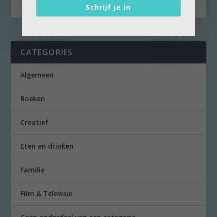
Schrijf je in
CATEGORIES
Algemeen
Boeken
Creatief
Eten en drinken
Familie
Film & Televisie