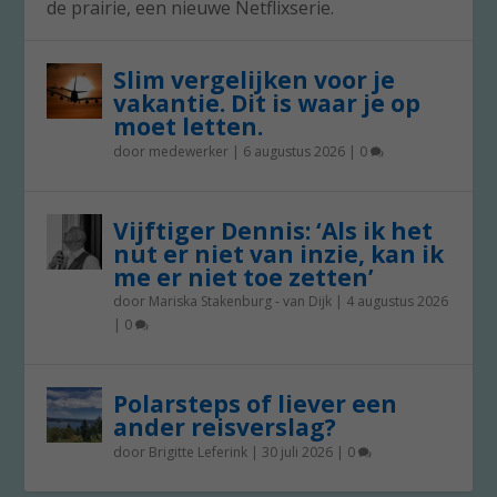
de prairie, een nieuwe Netflixserie.
Slim vergelijken voor je
vakantie. Dit is waar je op
moet letten.
door
medewerker
|
6 augustus 2026
|
0
Vijftiger Dennis: ‘Als ik het
nut er niet van inzie, kan ik
me er niet toe zetten’
door
Mariska Stakenburg - van Dijk
|
4 augustus 2026
|
0
Polarsteps of liever een
ander reisverslag?
door
Brigitte Leferink
|
30 juli 2026
|
0