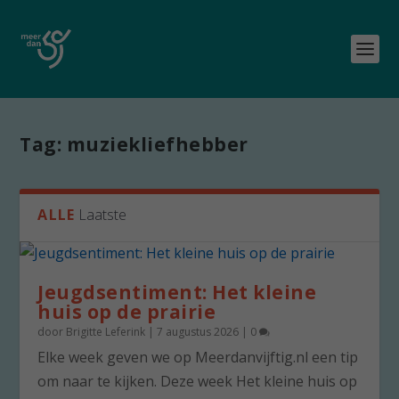
Tag:
muziekliefhebber
ALLE
Laatste
Jeugdsentiment: Het kleine
huis op de prairie
door
Brigitte Leferink
|
7 augustus 2026
|
0
Elke week geven we op Meerdanvijftig.nl een tip
om naar te kijken. Deze week Het kleine huis op