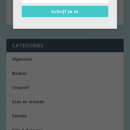
muzikaal talent dat op een enkel optreden na
zijn...
Schrijf je in
CATEGORIES
Algemeen
Boeken
Creatief
Eten en drinken
Familie