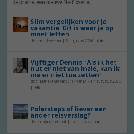
de prairie, een nieuwe Netflixserie.
Slim vergelijken voor je
vakantie. Dit is waar je op
moet letten.
door
medewerker
|
6 augustus 2026
|
0
Vijftiger Dennis: ‘Als ik het
nut er niet van inzie, kan ik
me er niet toe zetten’
door
Mariska Stakenburg - van Dijk
|
4 augustus 2026
|
0
Polarsteps of liever een
ander reisverslag?
door
Brigitte Leferink
|
30 juli 2026
|
0