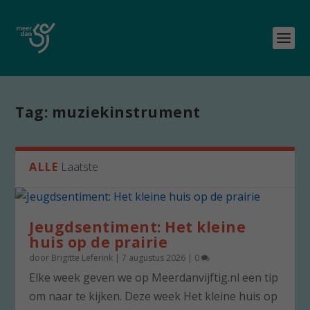
Tag:
muziekinstrument
ALLE
Laatste
Jeugdsentiment: Het kleine
huis op de prairie
door
Brigitte Leferink
|
7 augustus 2026
|
0
Elke week geven we op Meerdanvijftig.nl een tip
om naar te kijken. Deze week Het kleine huis op