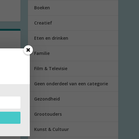
Boeken
Creatief
Eten en drinken
Familie
ie die
Film & Televisie
 Op
aan
Geen onderdeel van een categorie
Gezondheid
Grootouders
ij
Kunst & Cultuur