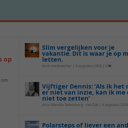
Slim vergelijken voor je
vakantie. Dit is waar je op 
s op
letten.
door
medewerker
|
6 augustus 2026
|
0
p om
Vijftiger Dennis: ‘Als ik het
er niet van inzie, kan ik me 
niet toe zetten’
door
Mariska Stakenburg - van Dijk
|
4 augustus 202
Polarsteps of liever een an