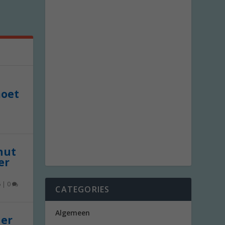
moet
 nut
er
6
|
0
CATEGORIES
Algemeen
der