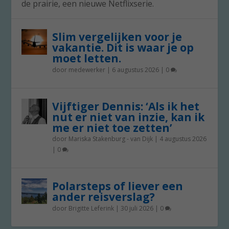
de prairie, een nieuwe Netflixserie.
Slim vergelijken voor je
vakantie. Dit is waar je op
moet letten.
door
medewerker
|
6 augustus 2026
|
0
Vijftiger Dennis: ‘Als ik het
nut er niet van inzie, kan ik
me er niet toe zetten’
door
Mariska Stakenburg - van Dijk
|
4 augustus 2026
|
0
Polarsteps of liever een
ander reisverslag?
door
Brigitte Leferink
|
30 juli 2026
|
0