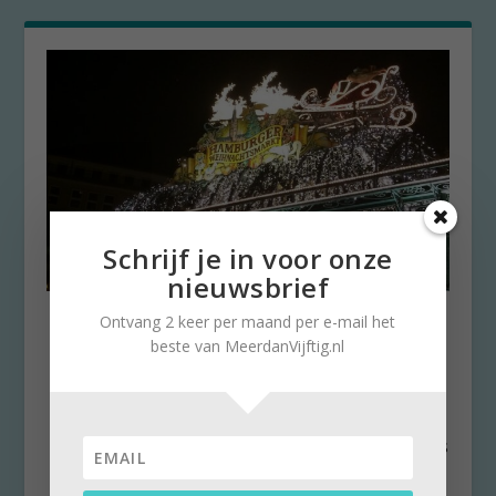
Schrijf je in voor onze
nieuwsbrief
Kerstmarkt voor warm gevoel
Ontvang 2 keer per maand per e-mail het
in december
beste van MeerdanVijftig.nl
door
Stella Ruisch
|
11 december 2016
|
0
In de greep van kerstmarkt Ik ben op weg
naar Bocholt. Een kleine Duitse provincieplaats
maar...