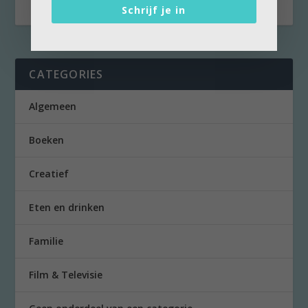
Schrijf je in
CATEGORIES
Algemeen
Boeken
Creatief
Eten en drinken
Familie
Film & Televisie