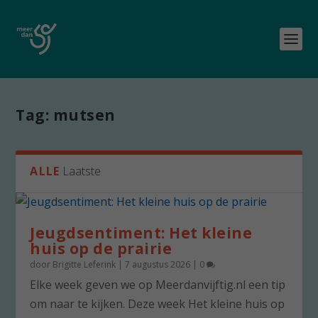
Tag:
mutsen
ALLE
Laatste
Jeugdsentiment: Het kleine
huis op de prairie
door
Brigitte Leferink
|
7 augustus 2026
|
0
Elke week geven we op Meerdanvijftig.nl een tip
om naar te kijken. Deze week Het kleine huis op