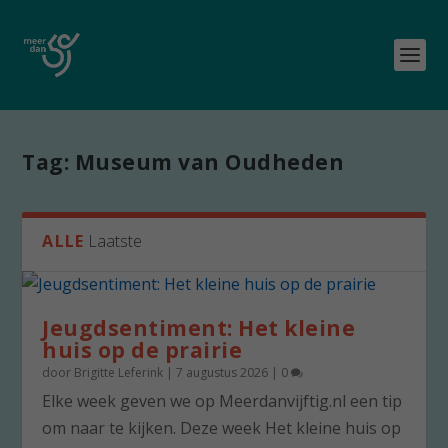
Tag:
Museum van Oudheden
ALLE
Laatste
Jeugdsentiment: Het kleine
huis op de prairie
door
Brigitte Leferink
|
7 augustus 2026
|
0
Elke week geven we op Meerdanvijftig.nl een tip
om naar te kijken. Deze week Het kleine huis op