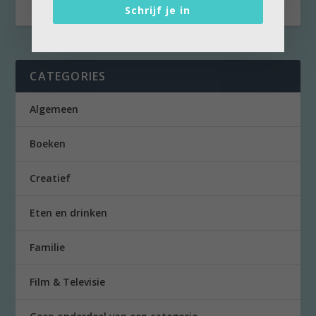
Schrijf je in
CATEGORIES
Algemeen
Boeken
Creatief
Eten en drinken
Familie
Film & Televisie