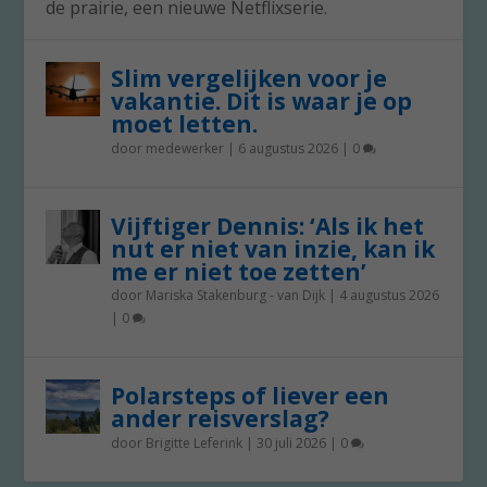
de prairie, een nieuwe Netflixserie.
Slim vergelijken voor je
vakantie. Dit is waar je op
moet letten.
door
medewerker
|
6 augustus 2026
|
0
Vijftiger Dennis: ‘Als ik het
nut er niet van inzie, kan ik
me er niet toe zetten’
door
Mariska Stakenburg - van Dijk
|
4 augustus 2026
|
0
Polarsteps of liever een
ander reisverslag?
door
Brigitte Leferink
|
30 juli 2026
|
0