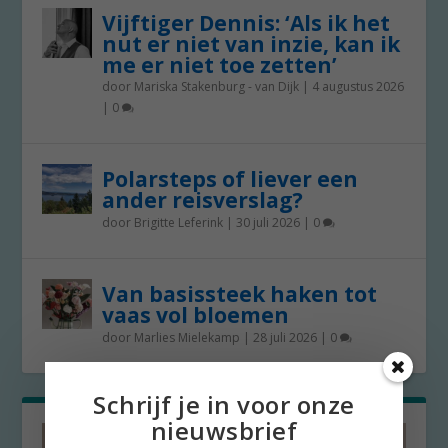
Vijftiger Dennis: ‘Als ik het
nut er niet van inzie, kan ik
me er niet toe zetten’
door
Mariska Stakenburg - van Dijk
|
4 augustus 2026
|
0
Polarsteps of liever een
ander reisverslag?
door
Brigitte Leferink
|
30 juli 2026
|
0
Van basissteek haken tot
vaas vol bloemen
door
Marlies Mielekamp
|
28 juli 2026
|
0
Schrijf je in voor onze
nieuwsbrief