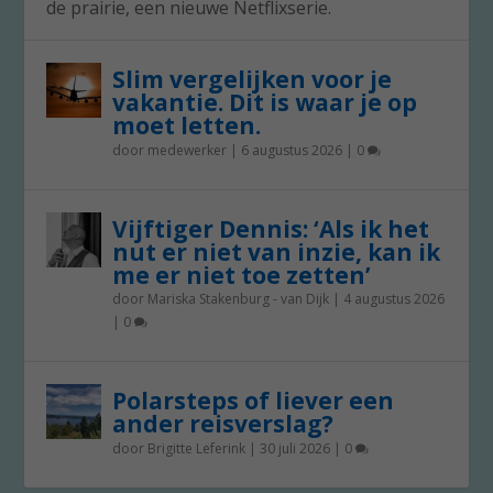
de prairie, een nieuwe Netflixserie.
Slim vergelijken voor je
vakantie. Dit is waar je op
moet letten.
door
medewerker
|
6 augustus 2026
|
0
Vijftiger Dennis: ‘Als ik het
nut er niet van inzie, kan ik
me er niet toe zetten’
door
Mariska Stakenburg - van Dijk
|
4 augustus 2026
|
0
Polarsteps of liever een
ander reisverslag?
door
Brigitte Leferink
|
30 juli 2026
|
0