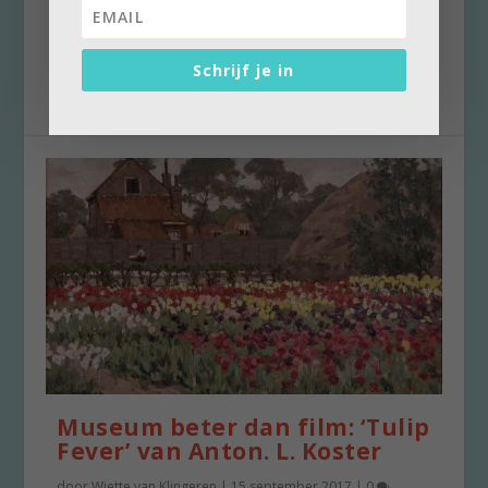
De bijzondere tentoonstelling ‘Naar de bollen’
in museum De Zwarte Tulp te bewonderen is,
Schrijf je in
blijkt...
Museum beter dan film: ‘Tulip
Fever’ van Anton. L. Koster
door
Wiette van Klingeren
|
15 september 2017
|
0