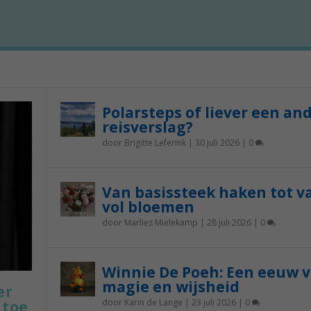
Polarsteps of liever een an
reisverslag?
door
Brigitte Leferink
|
30 juli 2026
|
0
Van basissteek haken tot v
vol bloemen
door
Marlies Mielekamp
|
28 juli 2026
|
0
Winnie De Poeh: Een eeuw 
magie en wijsheid
er
door
Karin de Lange
|
23 juli 2026
|
0
 toe