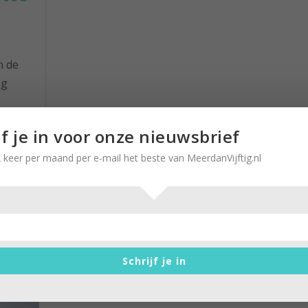
n de
og
waar
jf je in voor onze nieuwsbrief
en?
 keer per maand per e-mail het beste van MeerdanVijftig.nl
r
‘Onbekend’ stukje Gooi voor heer
Schrijf je in
fietsrondje
door
Stella Ruisch
|
19 september 2020
|
0