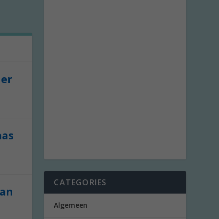
der
aas
CATEGORIES
van
Algemeen