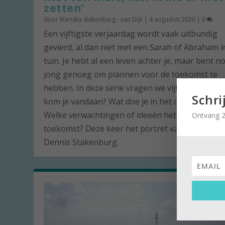
zetten’
door
Mariska Stakenburg - van Dijk
|
4 augustus 2026
|
0
Een vijftigste verjaardag wordt vaak uitbundig
gevierd, al dan niet met een Sarah of Abraham i
tuin. Je hebt al een leven achter je, maar bent n
jong genoeg om plannen voor de toekomst te
hebben. In deze serie vragen we vijftigjarigen: 
Schri
kom je vandaan? Wat doe je in het dagelijks lev
Welke verwachtingen of ideeën heb je voor de
Ontvang 2
toekomst? Deze keer het portret van de vijftige
Dennis Stakenburg.