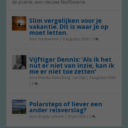
de prairie, een nieuwe Netflixserie.
Slim vergelijken voor je
vakantie. Dit is waar je op
moet letten.
door
medewerker
|
6 augustus 2026
|
0
Vijftiger Dennis: ‘Als ik het
nut er niet van inzie, kan ik
me er niet toe zetten’
door
Mariska Stakenburg - van Dijk
|
4 augustus 2026
|
0
Polarsteps of liever een
ander reisverslag?
door
Brigitte Leferink
|
30 juli 2026
|
0