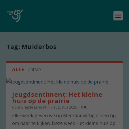
Tag:
Muiderbos
ALLE
Laatste
Jeugdsentiment: Het kleine
huis op de prairie
door
Brigitte Leferink
|
7 augustus 2026
|
0
Elke week geven we op Meerdanvijftig.nl een tip
om naar te kijken. Deze week Het kleine huis op