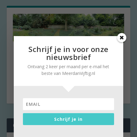
Schrijf je in voor onze
Het mysterie van het Echobos
nieuwsbrief
door
Kees Rooze
|
5 oktober 2025
|
0
Ontvang 2 keer per maand per e-mail het
Ter viering van zijn verjaardag maakte Kees
beste van MeerdanVijftig.nl
Rooze een fietstocht met een vriendin, die hem
meenam...
Schrijf je in
CATEGORIES