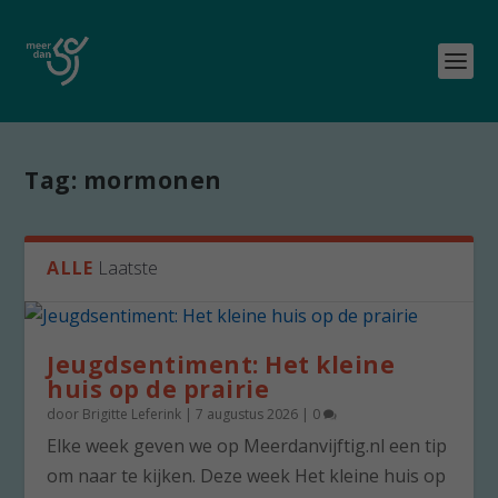
Tag:
mormonen
ALLE
Laatste
Jeugdsentiment: Het kleine
huis op de prairie
door
Brigitte Leferink
|
7 augustus 2026
|
0
Elke week geven we op Meerdanvijftig.nl een tip
om naar te kijken. Deze week Het kleine huis op