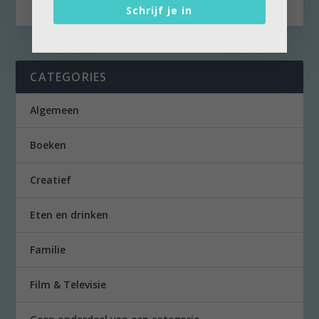
Schrijf je in
CATEGORIES
Algemeen
Boeken
Creatief
Eten en drinken
Familie
Film & Televisie