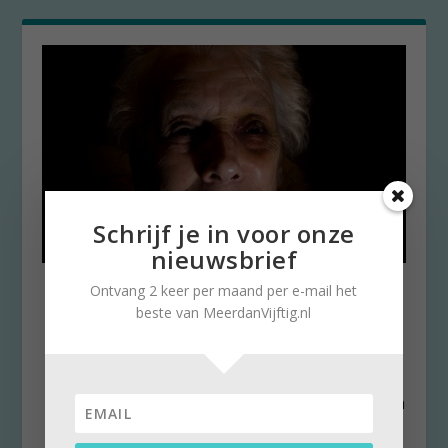
Schrijf je in voor onze
nieuwsbrief
Orange the World: stop het
Ontvang 2 keer per maand per e-mail het
geweld tegen vrouwen
beste van MeerdanVijftig.nl
door
Brigitte Leferink
|
28 november 2018
|
0
Vorige maand was ik een paar dagen in
Drenthe. In mijn eentje in een vakantiehuisje in
een...