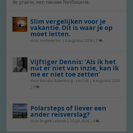
de prairie, een nieuwe Netflixserie.
Slim vergelijken voor je
vakantie. Dit is waar je op
moet letten.
door
medewerker
|
6 augustus 2026
|
0
Vijftiger Dennis: ‘Als ik het
nut er niet van inzie, kan ik
me er niet toe zetten’
door
Mariska Stakenburg - van Dijk
|
4 augustus 2026
|
0
Polarsteps of liever een
ander reisverslag?
door
Brigitte Leferink
|
30 juli 2026
|
0