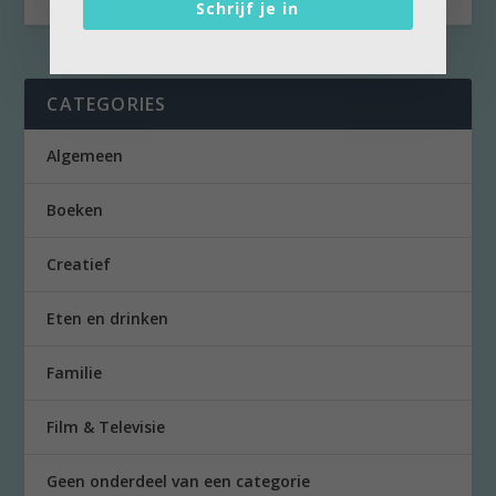
Schrijf je in
CATEGORIES
Algemeen
Boeken
Creatief
Eten en drinken
Familie
Film & Televisie
Geen onderdeel van een categorie