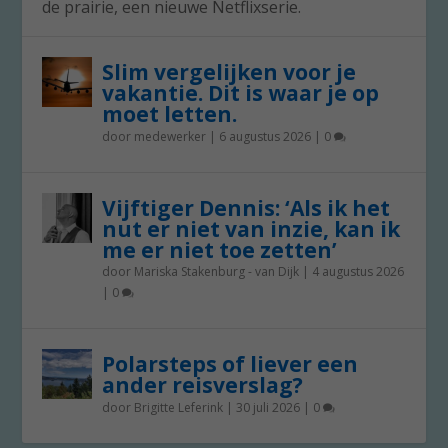
de prairie, een nieuwe Netflixserie.
Slim vergelijken voor je
vakantie. Dit is waar je op
moet letten.
door
medewerker
|
6 augustus 2026
|
0
Vijftiger Dennis: ‘Als ik het
nut er niet van inzie, kan ik
me er niet toe zetten’
door
Mariska Stakenburg - van Dijk
|
4 augustus 2026
|
0
Polarsteps of liever een
ander reisverslag?
door
Brigitte Leferink
|
30 juli 2026
|
0