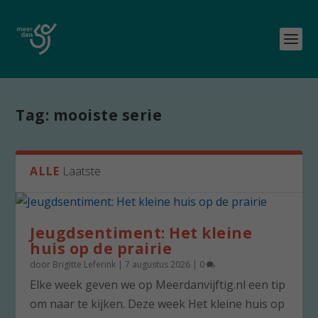
Tag:
mooiste serie
ALLE
Laatste
Jeugdsentiment: Het kleine
huis op de prairie
door
Brigitte Leferink
|
7 augustus 2026
|
0
Elke week geven we op Meerdanvijftig.nl een tip
om naar te kijken. Deze week Het kleine huis op