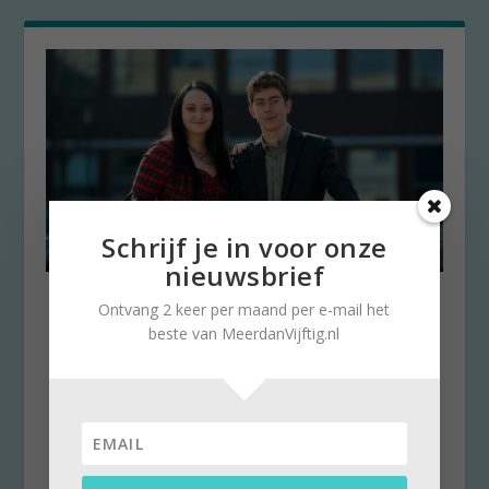
Schrijf je in voor onze
nieuwsbrief
Oogappels mooiste serie van
Ontvang 2 keer per maand per e-mail het
de laatste jaren
beste van MeerdanVijftig.nl
door
Stella Ruisch
|
23 oktober 2025
|
0
Elke week geven we op Meerdanvijftig.nl een
tip om naar te kijken. Het zevende en laatste
seizoen...