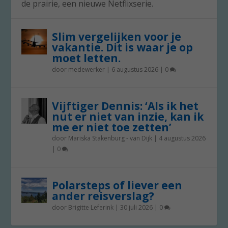
de prairie, een nieuwe Netflixserie.
Slim vergelijken voor je
vakantie. Dit is waar je op
moet letten.
door
medewerker
|
6 augustus 2026
|
0
Vijftiger Dennis: ‘Als ik het
nut er niet van inzie, kan ik
me er niet toe zetten’
door
Mariska Stakenburg - van Dijk
|
4 augustus 2026
|
0
Polarsteps of liever een
ander reisverslag?
door
Brigitte Leferink
|
30 juli 2026
|
0