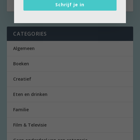
Schrijf je in
CATEGORIES
Algemeen
Boeken
Creatief
Eten en drinken
Familie
Film & Televisie