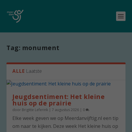
Tag:
monument
ALLE
Laatste
Jeugdsentiment: Het kleine
huis op de prairie
door
Brigitte Leferink
|
7 augustus 2026
|
0
Elke week geven we op Meerdanvijftig.nl een tip
om naar te kijken. Deze week Het kleine huis op