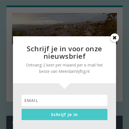
Schrijf je in voor onze
Avontuur op Sicilië
nieuwsbrief
door
Stella Ruisch
|
6 april 2016
|
0
Ontvang 2 keer per maand per e-mail het
Midden in de nacht zorgt het overvloedige
beste van MeerdanVijftig.nl
eten van de moeder van eigenaar Francisco dat
ik een...
Schrijf je in
CATEGORIES