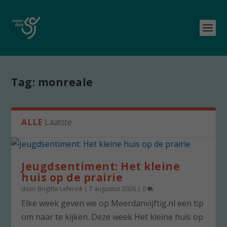
Tag:
monreale
ALLE
Laatste
Jeugdsentiment: Het kleine
huis op de prairie
door
Brigitte Leferink
|
7 augustus 2026
|
0
Elke week geven we op Meerdanvijftig.nl een tip
om naar te kijken. Deze week Het kleine huis op