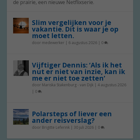
de prairie, een nieuwe Netflixserie.
Slim vergelijken voor je
vakantie. Dit is waar je op
moet letten.
door
medewerker
|
6 augustus 2026
|
0
Vijftiger Dennis: ‘Als ik het
nut er niet van inzie, kan ik
me er niet toe zetten’
door
Mariska Stakenburg - van Dijk
|
4 augustus 2026
|
0
Polarsteps of liever een
ander reisverslag?
door
Brigitte Leferink
|
30 juli 2026
|
0