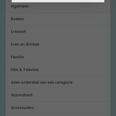
Algemeen
Boeken
Creatief
Eten en drinken
Familie
Film & Televisie
Geen onderdeel van een categorie
Gezondheid
Grootouders