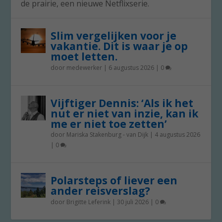
de prairie, een nieuwe Netflixserie.
Slim vergelijken voor je
vakantie. Dit is waar je op
moet letten.
door
medewerker
|
6 augustus 2026
|
0
Vijftiger Dennis: ‘Als ik het
nut er niet van inzie, kan ik
me er niet toe zetten’
door
Mariska Stakenburg - van Dijk
|
4 augustus 2026
|
0
Polarsteps of liever een
ander reisverslag?
door
Brigitte Leferink
|
30 juli 2026
|
0