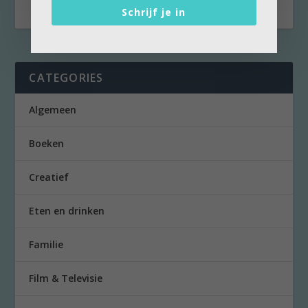
Schrijf je in
CATEGORIES
Algemeen
Boeken
Creatief
Eten en drinken
Familie
Film & Televisie