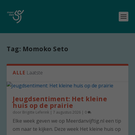
Tag:
Momoko Seto
ALLE
Laatste
Jeugdsentiment: Het kleine
huis op de prairie
door
Brigitte Leferink
|
7 augustus 2026
|
0
Elke week geven we op Meerdanvijftig.nl een tip
om naar te kijken. Deze week Het kleine huis op