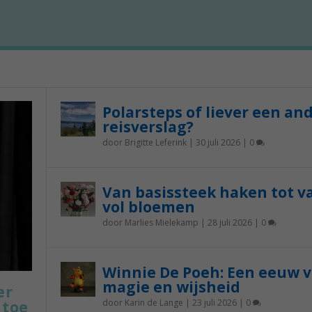
Polarsteps of liever een an
reisverslag?
door
Brigitte Leferink
|
30 juli 2026
|
0
Van basissteek haken tot v
vol bloemen
door
Marlies Mielekamp
|
28 juli 2026
|
0
Winnie De Poeh: Een eeuw 
magie en wijsheid
er
door
Karin de Lange
|
23 juli 2026
|
0
 toe