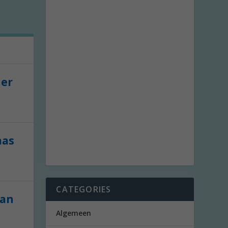
der
aas
CATEGORIES
van
Algemeen