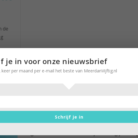
n de
og
waar
jf je in voor onze nieuwsbrief
en?
 keer per maand per e-mail het beste van MeerdanVijftig.nl
r
5 tips voor een stedentrip Madri
Schrijf je in
door
Brigitte Leferink
|
25 juni 2023
|
0
Brigitte Leferink werd dit voorjaar zestig jaar en