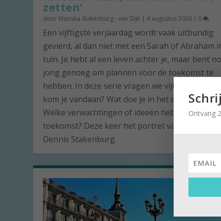
zetten’
door
Mariska Stakenburg - van Dijk
|
4 augustus 2026
|
0
Een vijftigste verjaardag wordt vaak uitbundig
gevierd, al dan niet met een Sarah of Abraham i
tuin. Je hebt al een leven achter je, maar bent n
jong genoeg om plannen voor de toekomst te
hebben. In deze serie vragen we vijftigjarigen: 
Schri
kom je vandaan? Wat doe je in het dagelijks lev
Welke verwachtingen of ideeën heb je voor de
Ontvang 2
toekomst? Deze keer het portret van de vijftige
Dennis Stakenburg.