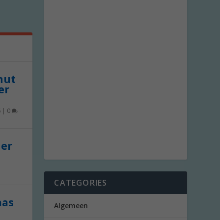
 nut
er
6
|
0
der
CATEGORIES
aas
Algemeen