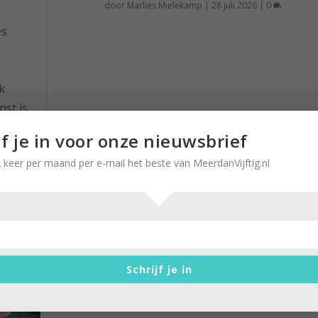
door
Marlies Mielekamp
|
28 juli 2026
|
0
es
k
nst is
 het
jf je in voor onze nieuwsbrief
lang
 keer per maand per e-mail het beste van MeerdanVijftig.nl
Marlies Mielekamp schreef over
Moluks gezin: ‘Gijzeling voorgoe
geheugen’
Schrijf je in
door
Marlies Mielekamp
|
27 september 2017
|
0
“Ik vind deze zaak een farce”, en “Ik kan het me ni