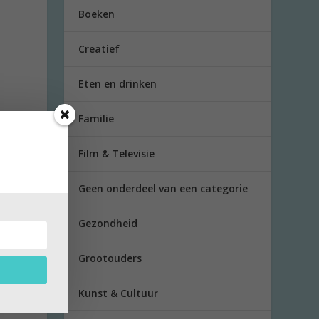
Boeken
Creatief
Eten en drinken
Familie
Film & Televisie
Geen onderdeel van een categorie
Gezondheid
d in
Grootouders
Kunst & Cultuur
et