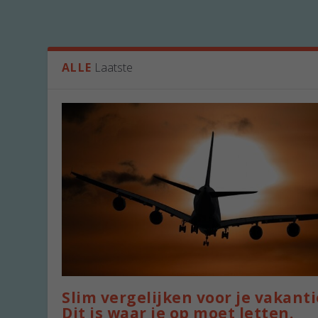
ALLE
Laatste
Slim vergelijken voor je vakanti
Dit is waar je op moet letten.