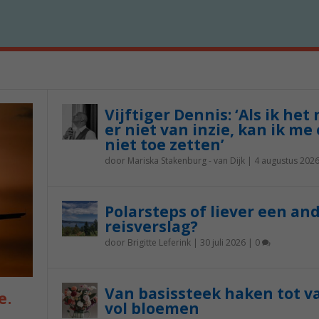
Vijftiger Dennis: ‘Als ik het
er niet van inzie, kan ik me 
niet toe zetten’
door
Mariska Stakenburg - van Dijk
|
4 augustus 202
Polarsteps of liever een an
reisverslag?
door
Brigitte Leferink
|
30 juli 2026
|
0
Van basissteek haken tot v
e.
vol bloemen