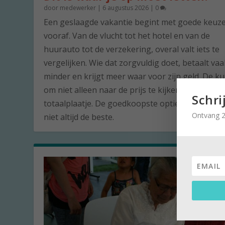
door
medewerker
|
6 augustus 2026
|
0
Een geslaagde vakantie begint met goede keuz
vooraf. Van de vlucht tot het hotel en van de
huurauto tot de verzekering, overal valt iets te
vergelijken. Wie dat zorgvuldig doet, betaalt vaa
minder en krijgt meer waar voor zijn geld. De ku
om niet alleen naar de prijs te kijken, maar naar
Schri
totaalplaatje. De goedkoopste optie is namelijk 
Ontvang 2
niet altijd de beste.