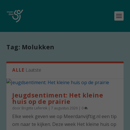
Tag:
Molukken
ALLE
Laatste
Jeugdsentiment: Het kleine
huis op de prairie
door
Brigitte Leferink
|
7 augustus 2026
|
0
Elke week geven we op Meerdanvijftig.nl een tip
om naar te kijken. Deze week Het kleine huis op