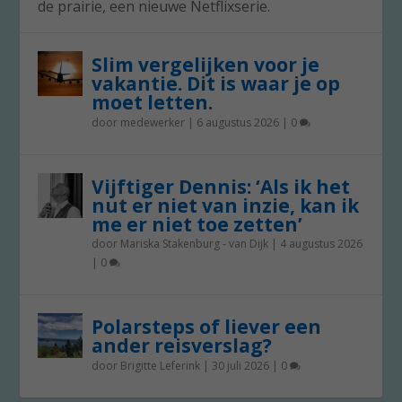
de prairie, een nieuwe Netflixserie.
Slim vergelijken voor je
vakantie. Dit is waar je op
moet letten.
door
medewerker
|
6 augustus 2026
|
0
Vijftiger Dennis: ‘Als ik het
nut er niet van inzie, kan ik
me er niet toe zetten’
door
Mariska Stakenburg - van Dijk
|
4 augustus 2026
|
0
Polarsteps of liever een
ander reisverslag?
door
Brigitte Leferink
|
30 juli 2026
|
0