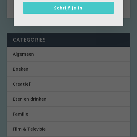
de...
Schrijf je in
CATEGORIES
Algemeen
Boeken
Creatief
Eten en drinken
Familie
Film & Televisie