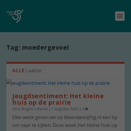
Tag:
moedergevoel
ALLE
Laatste
Jeugdsentiment: Het kleine
huis op de prairie
door
Brigitte Leferink
|
7 augustus 2026
|
0
Elke week geven we op Meerdanvijftig.nl een tip
om naar te kijken. Deze week Het kleine huis op