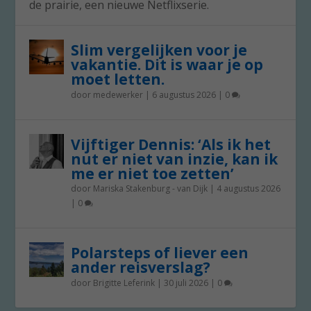
de prairie, een nieuwe Netflixserie.
Slim vergelijken voor je
vakantie. Dit is waar je op
moet letten.
door
medewerker
|
6 augustus 2026
|
0
Vijftiger Dennis: ‘Als ik het
nut er niet van inzie, kan ik
me er niet toe zetten’
door
Mariska Stakenburg - van Dijk
|
4 augustus 2026
|
0
Polarsteps of liever een
ander reisverslag?
door
Brigitte Leferink
|
30 juli 2026
|
0