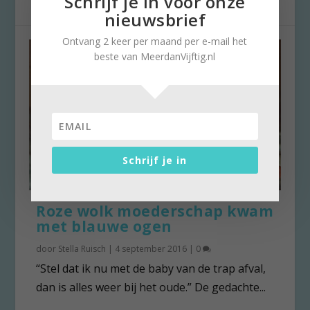
Schrijf je in voor onze
nieuwsbrief
Ontvang 2 keer per maand per e-mail het
beste van MeerdanVijftig.nl
Schrijf je in
Roze wolk moederschap kwam
met blauwe ogen
door
Stella Ruisch
|
4 september 2016
|
0
“Stel dat ik nu met de baby van de trap afval,
dan is alles weer bij het oude.” De gedachte...