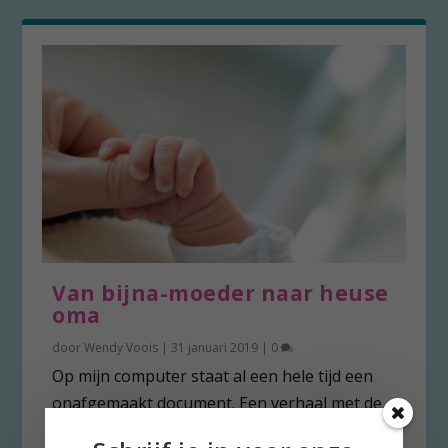
Van bijna-moeder naar heuse
oma
door
Wendy Voois
|
31 januari 2019
|
0
Op mijn computer staat al een hele tijd een
onafgemaakt document. Een verhaal met de
titel...