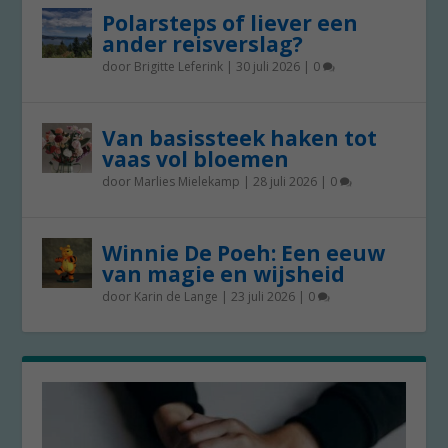
Polarsteps of liever een
ander reisverslag?
door
Brigitte Leferink
|
30 juli 2026
|
0
Van basissteek haken tot
vaas vol bloemen
door
Marlies Mielekamp
|
28 juli 2026
|
0
Winnie De Poeh: Een eeuw
van magie en wijsheid
door
Karin de Lange
|
23 juli 2026
|
0