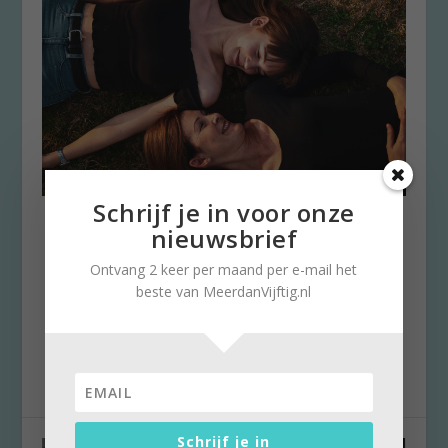
Schrijf je in voor onze
In godsnaam niet als mijn
nieuwsbrief
moeder
Ontvang 2 keer per maand per e-mail het
door
Stella Ruisch
|
9 mei 2021
|
0
beste van MeerdanVijftig.nl
In de zesde klas van de lagere school kregen
we bij tekenles de opdracht een zelfportret te
maken....
Schrijf je in