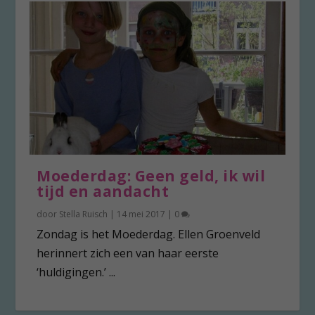
Moederdag: Geen geld, ik wil
tijd en aandacht
door
Stella Ruisch
|
14 mei 2017
|
0
Zondag is het Moederdag. Ellen Groenveld
herinnert zich een van haar eerste
‘huldigingen.’ ...