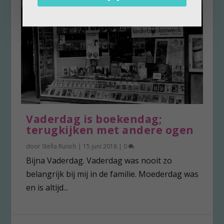
Vaderdag is boekendag;
terugkijken met andere ogen
door
Stella Ruisch
|
15 juni 2018
|
0
Bijna Vaderdag. Vaderdag was nooit zo
belangrijk bij mij in de familie. Moederdag was
en is altijd...