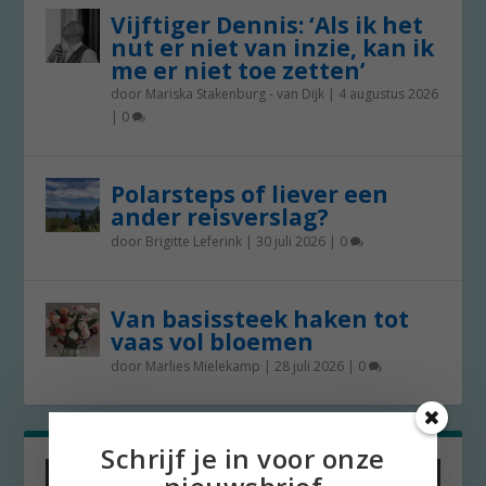
Vijftiger Dennis: ‘Als ik het
nut er niet van inzie, kan ik
me er niet toe zetten’
door
Mariska Stakenburg - van Dijk
|
4 augustus 2026
|
0
Polarsteps of liever een
ander reisverslag?
door
Brigitte Leferink
|
30 juli 2026
|
0
Van basissteek haken tot
vaas vol bloemen
door
Marlies Mielekamp
|
28 juli 2026
|
0
Schrijf je in voor onze