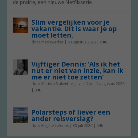
de prairie, een nieuwe Netflixserie.
Slim vergelijken voor je
vakantie. Dit is waar je op
moet letten.
door
medewerker
|
6 augustus 2026
|
0
Vijftiger Dennis: ‘Als ik het
nut er niet van inzie, kan ik
me er niet toe zetten’
door
Mariska Stakenburg - van Dijk
|
4 augustus 2026
|
0
Polarsteps of liever een
ander reisverslag?
door
Brigitte Leferink
|
30 juli 2026
|
0