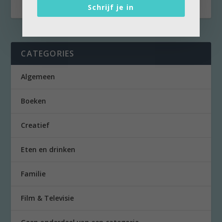
Schrijf je in
CATEGORIES
Algemeen
Boeken
Creatief
Eten en drinken
Familie
Film & Televisie