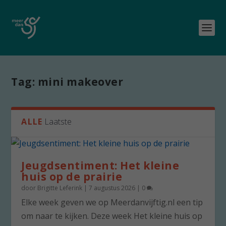
Tag:
mini makeover
ALLE
Laatste
Jeugdsentiment: Het kleine
huis op de prairie
door
Brigitte Leferink
|
7 augustus 2026
|
0
Elke week geven we op Meerdanvijftig.nl een tip
om naar te kijken. Deze week Het kleine huis op