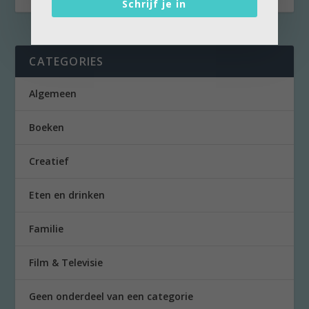
Schrijf je in
CATEGORIES
Algemeen
Boeken
Creatief
Eten en drinken
Familie
Film & Televisie
Geen onderdeel van een categorie