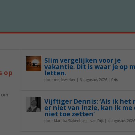
Slim vergelijken voor je
vakantie. Dit is waar je op 
s op
letten.
door
medewerker
|
6 augustus 2026
|
0
p om
Vijftiger Dennis: ‘Als ik het
er niet van inzie, kan ik me 
niet toe zetten’
door
Mariska Stakenburg - van Dijk
|
4 augustus 202