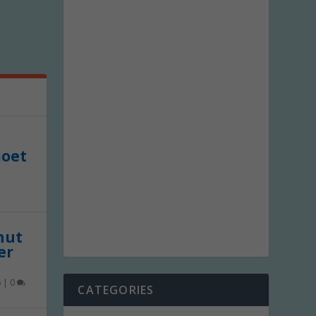
moet
 nut
er
6
|
0
CATEGORIES