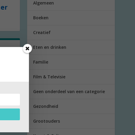
Algemeen
der
Boeken
Creatief
Eten en drinken
Familie
zong
Film & Televisie
Geen onderdeel van een categorie
Gezondheid
Grootouders