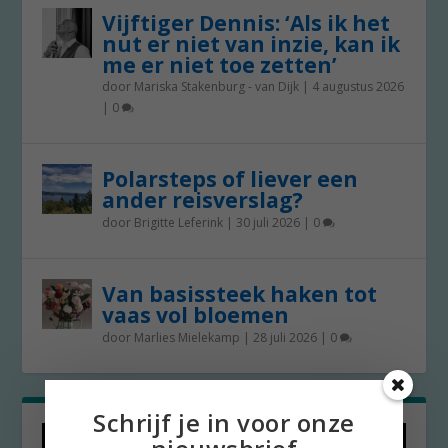
Vijftiger Dennis: ‘Als ik het
nut er niet van inzie, kan ik
me er niet toe zetten’
door
Mariska Stakenburg - van Dijk
|
4 augustus 2026
|
0
Polarsteps of liever een
ander reisverslag?
door
Brigitte Leferink
|
30 juli 2026
|
0
Van basissteek haken tot
vaas vol bloemen
door
Marlies Mielekamp
|
28 juli 2026
|
0
Schrijf je in voor onze