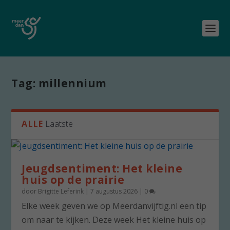
Tag:
millennium
ALLE
Laatste
Jeugdsentiment: Het kleine
huis op de prairie
door
Brigitte Leferink
|
7 augustus 2026
|
0
Elke week geven we op Meerdanvijftig.nl een tip
om naar te kijken. Deze week Het kleine huis op