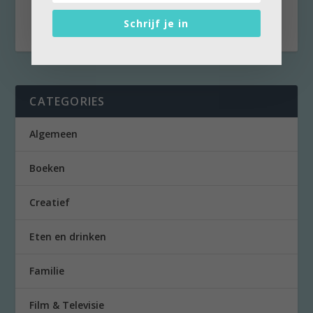
Together 99...
Schrijf je in
CATEGORIES
Algemeen
Boeken
Creatief
Eten en drinken
Familie
Film & Televisie