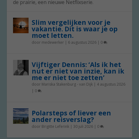
de prairie, een nieuwe Netflixserie.
Slim vergelijken voor je
vakantie. Dit is waar je op
moet letten.
door
medewerker
|
6 augustus 2026
|
0
Vijftiger Dennis: ‘Als ik het
nut er niet van inzie, kan ik
me er niet toe zetten’
door
Mariska Stakenburg - van Dijk
|
4 augustus 2026
|
0
Polarsteps of liever een
ander reisverslag?
door
Brigitte Leferink
|
30 juli 2026
|
0