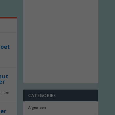
moet
 nut
er
6
|
0
CATEGORIES
Algemeen
der