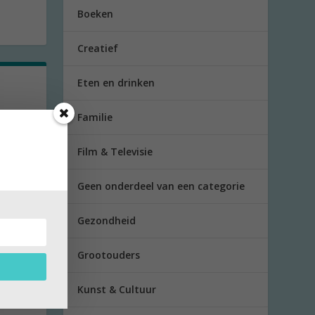
Boeken
Creatief
Eten en drinken
Familie
Film & Televisie
Geen onderdeel van een categorie
Gezondheid
Grootouders
s
Kunst & Cultuur