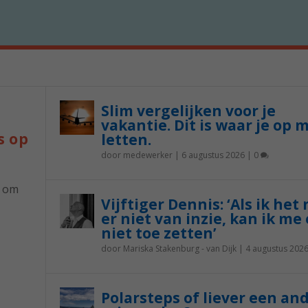
Slim vergelijken voor je
vakantie. Dit is waar je op 
s op
letten.
door
medewerker
|
6 augustus 2026
|
0
p om
Vijftiger Dennis: ‘Als ik het
er niet van inzie, kan ik me 
niet toe zetten’
door
Mariska Stakenburg - van Dijk
|
4 augustus 202
Polarsteps of liever een an