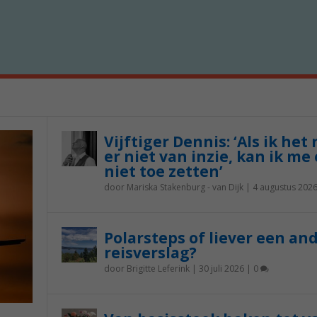
Vijftiger Dennis: ‘Als ik het
er niet van inzie, kan ik me 
niet toe zetten’
door
Mariska Stakenburg - van Dijk
|
4 augustus 202
Polarsteps of liever een an
reisverslag?
door
Brigitte Leferink
|
30 juli 2026
|
0