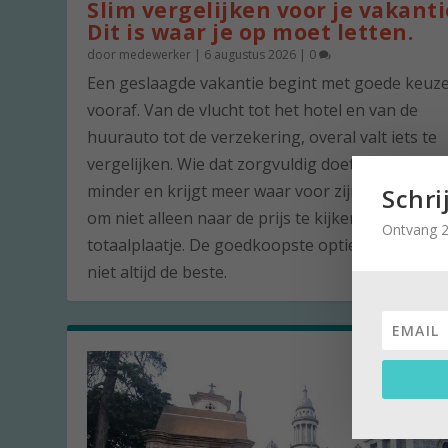
Slim vergelijken voor je vakanti
Dit is waar je op moet letten.
door
medewerker
|
6 augustus 2026
|
0
Een geslaagde vakantie begint met goede keuz
vooraf. Van de vlucht tot het hotel en van de
huurauto tot de verzekering, overal valt iets te
vergelijken. Wie dat zorgvuldig doet, betaalt vaa
minder en krijgt meer waar voor zijn geld. De ku
Schri
om niet alleen naar de prijs te kijken, maar naar
Ontvang 2
totaalplaatje. De goedkoopste optie is namelijk 
niet altijd de beste.