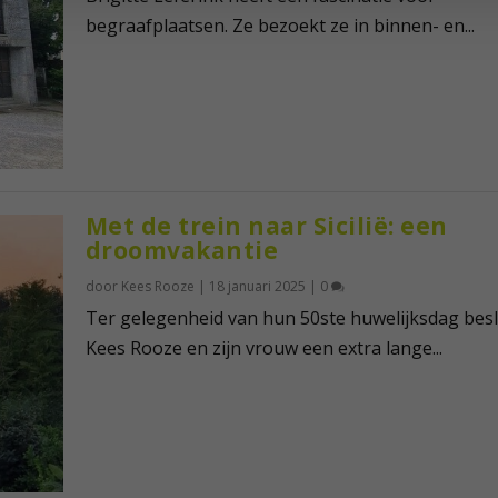
begraafplaatsen. Ze bezoekt ze in binnen- en...
Met de trein naar Sicilië: een
droomvakantie
door
Kees Rooze
|
18 januari 2025
|
0
Ter gelegenheid van hun 50ste huwelijksdag besl
Kees Rooze en zijn vrouw een extra lange...