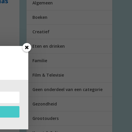
aas
Algemeen
Boeken
Creatief
Eten en drinken
Familie
Film & Televisie
Geen onderdeel van een categorie
Gezondheid
 je
Grootouders