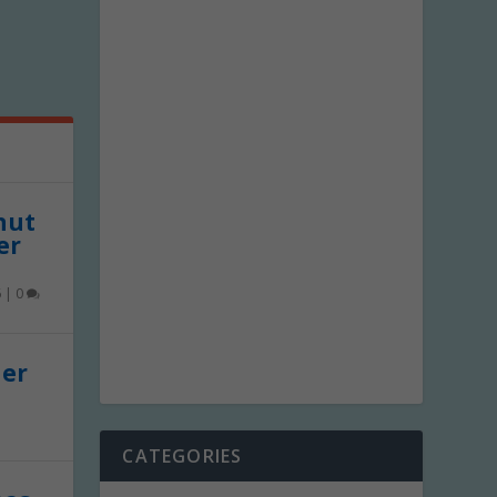
 nut
er
6
|
0
der
CATEGORIES