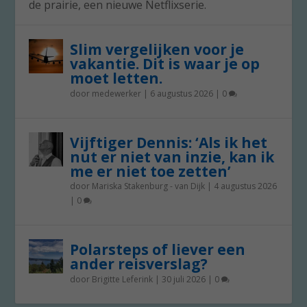
de prairie, een nieuwe Netflixserie.
Slim vergelijken voor je
vakantie. Dit is waar je op
moet letten.
door
medewerker
|
6 augustus 2026
|
0
Vijftiger Dennis: ‘Als ik het
nut er niet van inzie, kan ik
me er niet toe zetten’
door
Mariska Stakenburg - van Dijk
|
4 augustus 2026
|
0
Polarsteps of liever een
ander reisverslag?
door
Brigitte Leferink
|
30 juli 2026
|
0