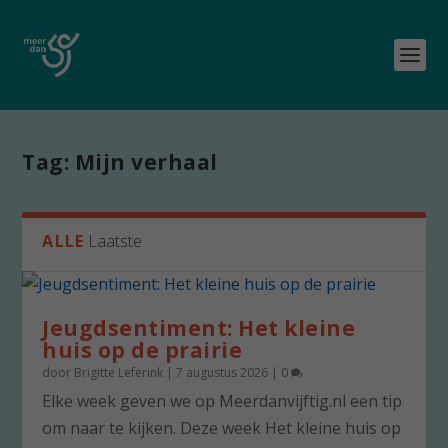
Tag:
Mijn verhaal
ALLE
Laatste
Jeugdsentiment: Het kleine
huis op de prairie
door
Brigitte Leferink
|
7 augustus 2026
|
0
Elke week geven we op Meerdanvijftig.nl een tip
om naar te kijken. Deze week Het kleine huis op