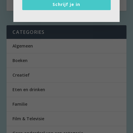
Schrijf je in
CATEGORIES
Algemeen
Boeken
Creatief
Eten en drinken
Familie
Film & Televisie