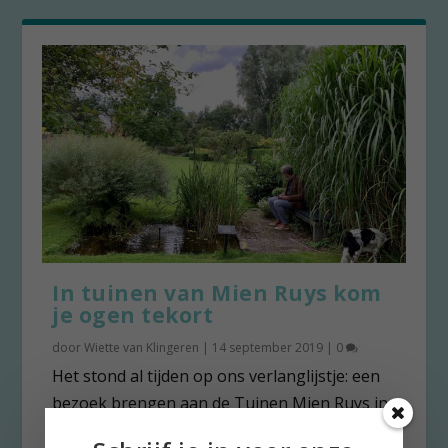
In tuinen van Mien Ruys kom
je ogen tekort
door
Wiette van Klingeren
|
14 september 2019
|
0
Het stond al tijden op ons verlanglijstje: een
bezoek brengen aan de Tuinen Mien Ruys in...