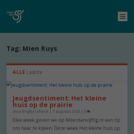
Tag:
Mien Ruys
ALLE
Laatste
Jeugdsentiment: Het kleine
huis op de prairie
door
Brigitte Leferink
|
7 augustus 2026
|
0
Elke week geven we op Meerdanvijftig.nl een tip
om naar te kijken. Deze week Het kleine huis op