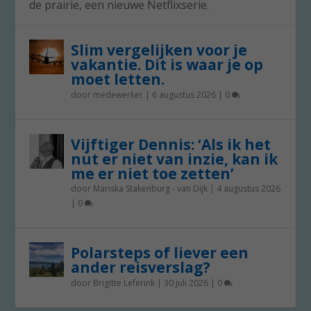
de prairie, een nieuwe Netflixserie.
Slim vergelijken voor je
vakantie. Dit is waar je op
moet letten.
door
medewerker
|
6 augustus 2026
|
0
Vijftiger Dennis: ‘Als ik het
nut er niet van inzie, kan ik
me er niet toe zetten’
door
Mariska Stakenburg - van Dijk
|
4 augustus 2026
|
0
Polarsteps of liever een
ander reisverslag?
door
Brigitte Leferink
|
30 juli 2026
|
0