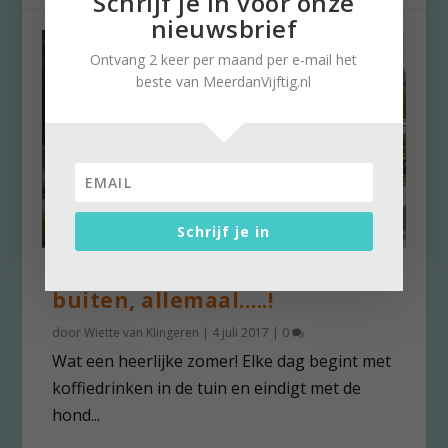
Schrijf je in voor onze
nieuwsbrief
Ontvang 2 keer per maand per e-mail het
beste van MeerdanVijftig.nl
Schrijf je in
Kom mee naar – culturele –
buiten, allemaal…..!
door
Wiette van Klingeren
|
4 juli 2017
|
0
Wat een heerlijke zomer! Elke dag begint met
koffiedrinken in de tuin en eindigt met de
hond...