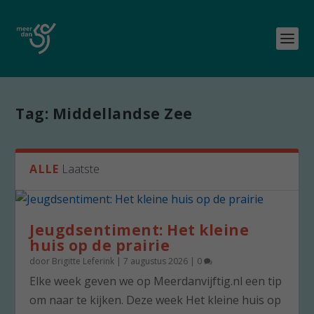
Tag:
Middellandse Zee
ALLE
Laatste
Jeugdsentiment: Het kleine
huis op de prairie
door
Brigitte Leferink
|
7 augustus 2026
|
0
Elke week geven we op Meerdanvijftig.nl een tip
om naar te kijken. Deze week Het kleine huis op