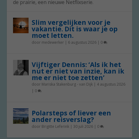
de prairie, een nieuwe Netflixserie.
Slim vergelijken voor je
vakantie. Dit is waar je op
moet letten.
door
medewerker
|
6 augustus 2026
|
0
Vijftiger Dennis: ‘Als ik het
nut er niet van inzie, kan ik
me er niet toe zetten’
door
Mariska Stakenburg - van Dijk
|
4 augustus 2026
|
0
Polarsteps of liever een
ander reisverslag?
door
Brigitte Leferink
|
30 juli 2026
|
0