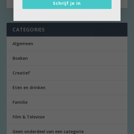
Schrijf je in
CATEGORIES
Algemeen
Boeken
Creatief
Eten en drinken
Familie
Film & Televisie
Geen onderdeel van een categorie