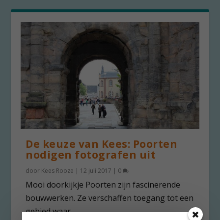
De keuze van Kees: Poorten
nodigen fotografen uit
door
Kees Rooze
|
12 juli 2017
|
0
Mooi doorkijkje Poorten zijn fascinerende
bouwwerken. Ze verschaffen toegang tot een
gebied waar...