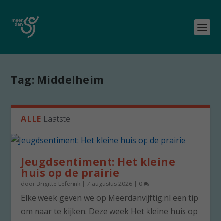
Tag:
Middelheim
ALLE
Laatste
Jeugdsentiment: Het kleine
huis op de prairie
door
Brigitte Leferink
|
7 augustus 2026
|
0
Elke week geven we op Meerdanvijftig.nl een tip
om naar te kijken. Deze week Het kleine huis op