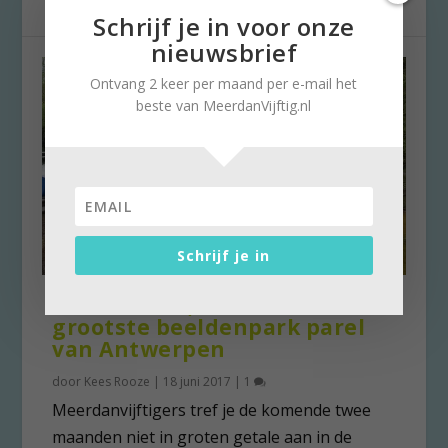
Schrijf je in voor onze
nieuwsbrief
Ontvang 2 keer per maand per e-mail het
beste van MeerdanVijftig.nl
Schrijf je in
Middelheim, ’s werelds
grootste beeldenpark parel
van Antwerpen
door
Kees Rooze
|
18 juni 2017
|
1
Meerdanvijftigers tref je de komende twee
maanden niet in groten getale aan in de