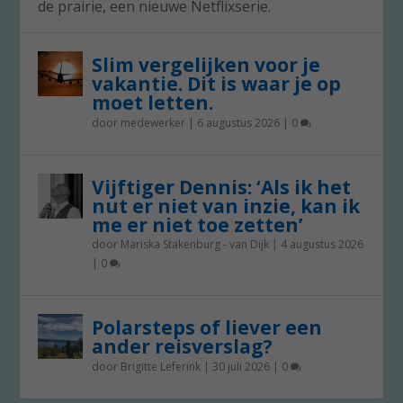
de prairie, een nieuwe Netflixserie.
Slim vergelijken voor je
vakantie. Dit is waar je op
moet letten.
door
medewerker
|
6 augustus 2026
|
0
Vijftiger Dennis: ‘Als ik het
nut er niet van inzie, kan ik
me er niet toe zetten’
door
Mariska Stakenburg - van Dijk
|
4 augustus 2026
|
0
Polarsteps of liever een
ander reisverslag?
door
Brigitte Leferink
|
30 juli 2026
|
0