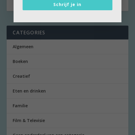
Schrijf je in
CATEGORIES
Algemeen
Boeken
Creatief
Eten en drinken
Familie
Film & Televisie