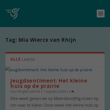
Tag:
Mia Wiercx van Rhijn
ALLE
Laatste
Jeugdsentiment: Het kleine
huis op de prairie
door
Brigitte Leferink
|
7 augustus 2026
|
0
Elke week geven we op Meerdanvijftig.nl een tip
om naar te kijken. Deze week Het kleine huis op