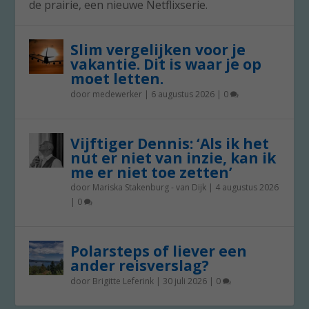
de prairie, een nieuwe Netflixserie.
Slim vergelijken voor je
vakantie. Dit is waar je op
moet letten.
door
medewerker
|
6 augustus 2026
|
0
Vijftiger Dennis: ‘Als ik het
nut er niet van inzie, kan ik
me er niet toe zetten’
door
Mariska Stakenburg - van Dijk
|
4 augustus 2026
|
0
Polarsteps of liever een
ander reisverslag?
door
Brigitte Leferink
|
30 juli 2026
|
0