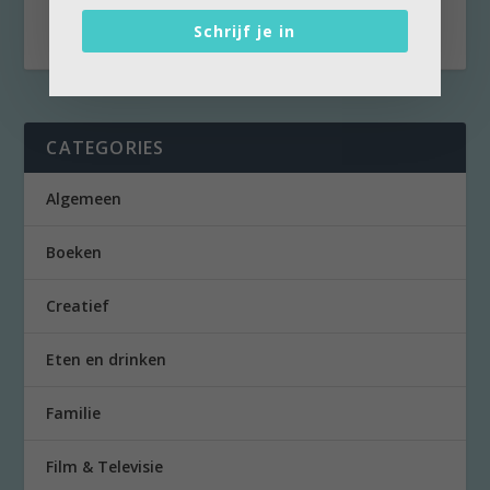
uitkijkt....
Schrijf je in
CATEGORIES
Algemeen
Boeken
Creatief
Eten en drinken
Familie
Film & Televisie