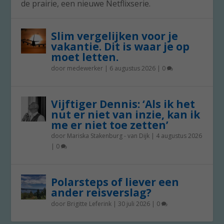
de prairie, een nieuwe Netflixserie.
Slim vergelijken voor je
vakantie. Dit is waar je op
moet letten.
door
medewerker
|
6 augustus 2026
|
0
Vijftiger Dennis: ‘Als ik het
nut er niet van inzie, kan ik
me er niet toe zetten’
door
Mariska Stakenburg - van Dijk
|
4 augustus 2026
|
0
Polarsteps of liever een
ander reisverslag?
door
Brigitte Leferink
|
30 juli 2026
|
0