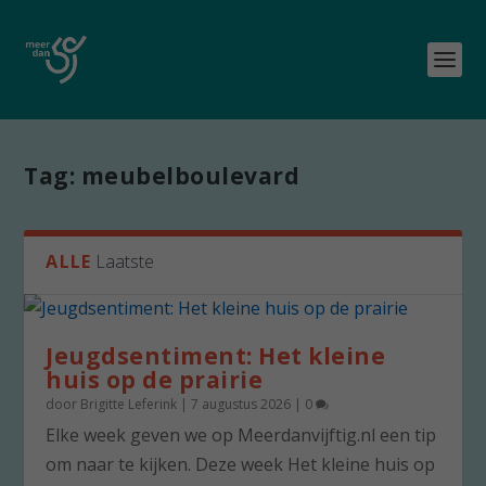
Tag:
meubelboulevard
ALLE
Laatste
Jeugdsentiment: Het kleine
huis op de prairie
door
Brigitte Leferink
|
7 augustus 2026
|
0
Elke week geven we op Meerdanvijftig.nl een tip
om naar te kijken. Deze week Het kleine huis op