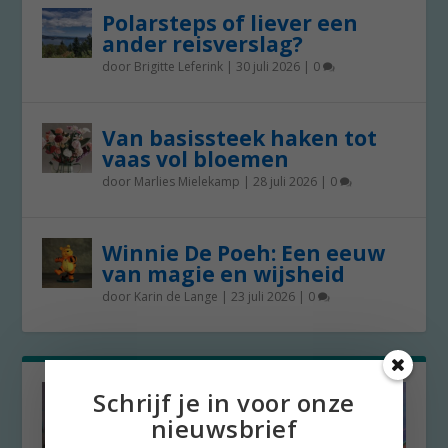
Polarsteps of liever een
ander reisverslag?
door
Brigitte Leferink
|
30 juli 2026
|
0
Van basissteek haken tot
vaas vol bloemen
door
Marlies Mielekamp
|
28 juli 2026
|
0
Winnie De Poeh: Een eeuw
van magie en wijsheid
door
Karin de Lange
|
23 juli 2026
|
0
Schrijf je in voor onze
nieuwsbrief