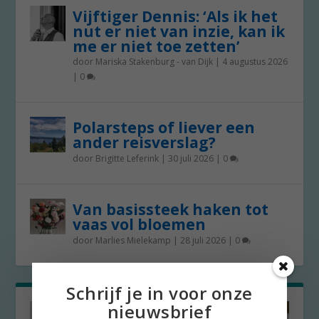
Vijftiger Dennis: ‘Als ik het
nut er niet van inzie, kan ik
me er niet toe zetten’
door
Mariska Stakenburg - van Dijk
|
4 augustus 2026
|
0
Polarsteps of liever een
ander reisverslag?
door
Brigitte Leferink
|
30 juli 2026
|
0
Van basissteek haken tot
vaas vol bloemen
door
Marlies Mielekamp
|
28 juli 2026
|
0
Schrijf je in voor onze
nieuwsbrief