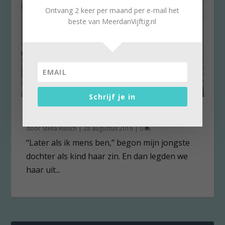
Ontvang 2 keer per maand per e-mail het
beste van MeerdanVijftig.nl
Schrijf je in
Baby metamorfose in de wieg
door
Stella Ruisch
|
28 augustus 2016
|
0
“Later als ik mens ben,” begon mijn jongste
dochter als kind haar zin. En dan legden we
haar uit...