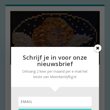
Schrijf je in voor onze
nieuwsbrief
Kruissteekjes borduren: lekker
Ontvang 2 keer per maand per e-mail het
rustgevend
beste van MeerdanVijftig.nl
door
Brigitte Leferink
|
26 augustus 2020
|
0
Brigitte Leferink is een bezige bij. Naast haar
werk als projectleider geeft ze communicatie-
en...