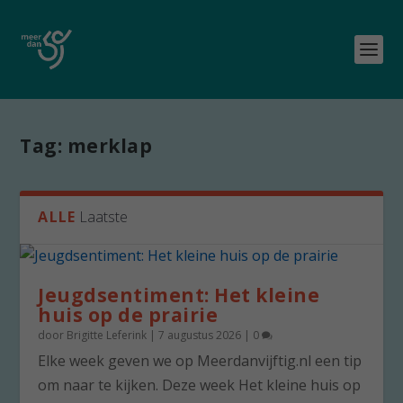
Tag:
merklap
ALLE
Laatste
Jeugdsentiment: Het kleine
huis op de prairie
door
Brigitte Leferink
|
7 augustus 2026
|
0
Elke week geven we op Meerdanvijftig.nl een tip
om naar te kijken. Deze week Het kleine huis op