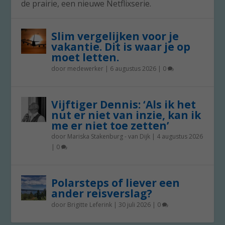
de prairie, een nieuwe Netflixserie.
Slim vergelijken voor je
vakantie. Dit is waar je op
moet letten.
door
medewerker
|
6 augustus 2026
|
0
Vijftiger Dennis: ‘Als ik het
nut er niet van inzie, kan ik
me er niet toe zetten’
door
Mariska Stakenburg - van Dijk
|
4 augustus 2026
|
0
Polarsteps of liever een
ander reisverslag?
door
Brigitte Leferink
|
30 juli 2026
|
0