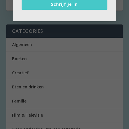
Schrijf je in
CATEGORIES
Algemeen
Boeken
Creatief
Eten en drinken
Familie
Film & Televisie