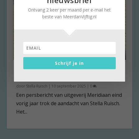
nieuwsbrief
Ontvang 2 keer per maand per e-mail het
beste van MeerdanVijftig.nl
Schrijf je in
‘Zoals zij het ziet’ voorloper
van ‘De geniale vriendin’
door
Stella Ruisch
|
10 september 2025
|
0
Een persbericht van uitgeverij Meridiaan eind
vorig jaar trok de aandacht van Stella Ruisch.
Het...