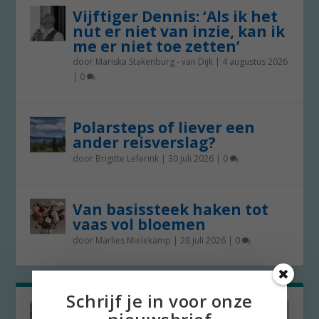
Vijftiger Dennis: ‘Als ik het
nut er niet van inzie, kan ik
me er niet toe zetten’
door
Mariska Stakenburg - van Dijk
|
4 augustus 2026
|
0
Polarsteps of liever een
ander reisverslag?
door
Brigitte Leferink
|
30 juli 2026
|
0
Van basissteek haken tot
vaas vol bloemen
door
Marlies Mielekamp
|
28 juli 2026
|
0
Schrijf je in voor onze