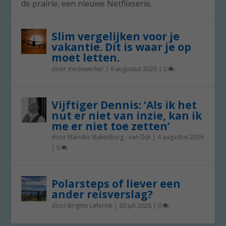
de prairie, een nieuwe Netflixserie.
Slim vergelijken voor je
vakantie. Dit is waar je op
moet letten.
door
medewerker
|
6 augustus 2026
|
0
Vijftiger Dennis: ‘Als ik het
nut er niet van inzie, kan ik
me er niet toe zetten’
door
Mariska Stakenburg - van Dijk
|
4 augustus 2026
|
0
Polarsteps of liever een
ander reisverslag?
door
Brigitte Leferink
|
30 juli 2026
|
0