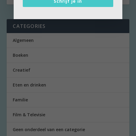
Schrijf je in
CATEGORIES
Algemeen
Boeken
Creatief
Eten en drinken
Familie
Film & Televisie
Geen onderdeel van een categorie