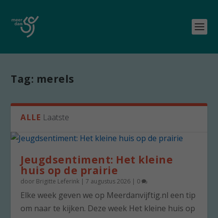
Tag:
merels
ALLE
Laatste
Jeugdsentiment: Het kleine
huis op de prairie
door
Brigitte Leferink
|
7 augustus 2026
|
0
Elke week geven we op Meerdanvijftig.nl een tip
om naar te kijken. Deze week Het kleine huis op