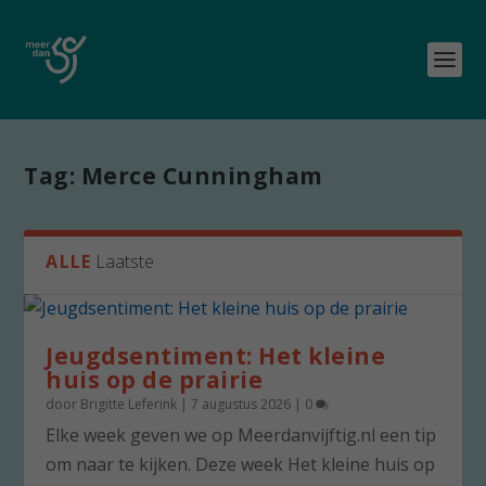
Tag:
Merce Cunningham
ALLE
Laatste
Jeugdsentiment: Het kleine
huis op de prairie
door
Brigitte Leferink
|
7 augustus 2026
|
0
Elke week geven we op Meerdanvijftig.nl een tip
om naar te kijken. Deze week Het kleine huis op