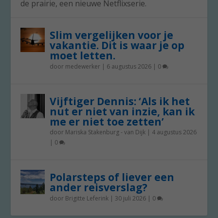
de prairie, een nieuwe Netflixserie.
Slim vergelijken voor je
vakantie. Dit is waar je op
moet letten.
door
medewerker
|
6 augustus 2026
|
0
Vijftiger Dennis: ‘Als ik het
nut er niet van inzie, kan ik
me er niet toe zetten’
door
Mariska Stakenburg - van Dijk
|
4 augustus 2026
|
0
Polarsteps of liever een
ander reisverslag?
door
Brigitte Leferink
|
30 juli 2026
|
0