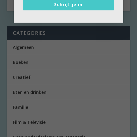
Schrijf je in
CATEGORIES
Algemeen
Boeken
Creatief
Eten en drinken
Familie
Film & Televisie