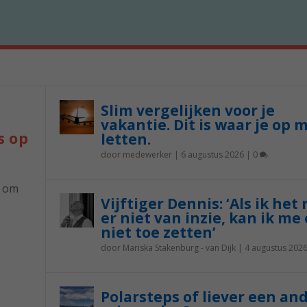
Slim vergelijken voor je
vakantie. Dit is waar je op 
s op
letten.
door
medewerker
|
6 augustus 2026
|
0
p om
Vijftiger Dennis: ‘Als ik het
er niet van inzie, kan ik me 
niet toe zetten’
door
Mariska Stakenburg - van Dijk
|
4 augustus 202
Polarsteps of liever een an