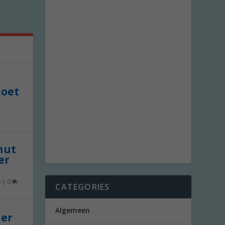
moet
 nut
er
6
|
0
CATEGORIES
Algemeen
der