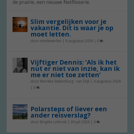
de prairie, een nieuwe Netflixserie.
Slim vergelijken voor je
vakantie. Dit is waar je op
moet letten.
door
medewerker
|
6 augustus 2026
|
0
Vijftiger Dennis: ‘Als ik het
nut er niet van inzie, kan ik
me er niet toe zetten’
door
Mariska Stakenburg - van Dijk
|
4 augustus 2026
|
0
Polarsteps of liever een
ander reisverslag?
door
Brigitte Leferink
|
30 juli 2026
|
0