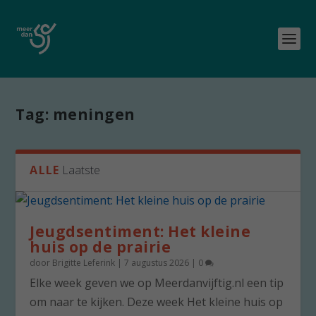
Tag:
meningen
ALLE
Laatste
Jeugdsentiment: Het kleine
huis op de prairie
door
Brigitte Leferink
|
7 augustus 2026
|
0
Elke week geven we op Meerdanvijftig.nl een tip
om naar te kijken. Deze week Het kleine huis op