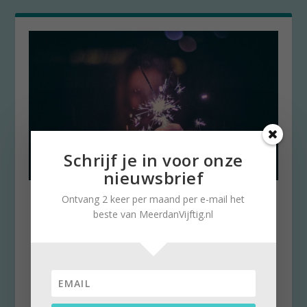
Schrijf je in voor onze
nieuwsbrief
5 Ergernissen om achter te
Ontvang 2 keer per maand per e-mail het
laten in 2019
beste van MeerdanVijftig.nl
door
Stella Ruisch
|
31 december 2019
|
0
Goede voornemens voor het nieuwe jaar?
Misschien moeten we dan eerst eens wat
ergernissen van het...