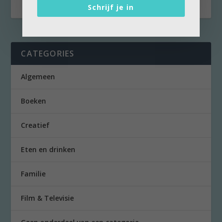
Schrijf je in
CATEGORIES
Algemeen
Boeken
Creatief
Eten en drinken
Familie
Film & Televisie