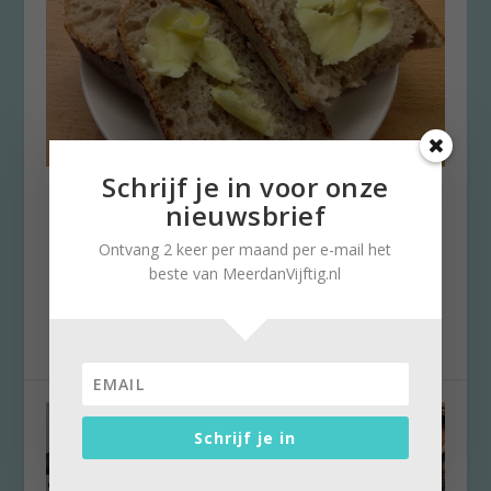
Schrijf je in voor onze
Over brood, boter en mijn
nieuwsbrief
moeders voeding
Ontvang 2 keer per maand per e-mail het
door
Marlies Mielekamp
|
14 september 2016
|
0
beste van MeerdanVijftig.nl
Wat stelden de lezers van Meerdanvijftig.nl het
op prijs dat ik een artikel schreef over het...
Schrijf je in