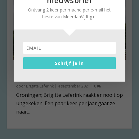
nieuwsbrief
Ontvang 2 keer per maand per e-mail het
beste van MeerdanVijftig.nl
Schrijf je in
Ontdek de mooiste plekjes in
Groningen
door
Brigitte Leferink
|
4 september 2021
|
0
Groningen; Brigitte Leferink raakt er nooit op
uitgekeken. Een paar keer per jaar gaat ze
naar...