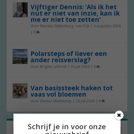
Vijftiger Dennis: ‘Als ik het
nut er niet van inzie, kan ik
me er niet toe zetten’
door
Mariska Stakenburg - van Dijk
|
4 augustus 2026
|
0
Polarsteps of liever een
ander reisverslag?
door
Brigitte Leferink
|
30 juli 2026
|
0
Van basissteek haken tot
vaas vol bloemen
door
Marlies Mielekamp
|
28 juli 2026
|
0
Schrijf je in voor onze