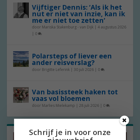
Vijftiger Dennis: ‘Als ik het
nut er niet van inzie, kan ik
me er niet toe zetten’
door
Mariska Stakenburg - van Dijk
|
4 augustus 2026
|
0
Polarsteps of liever een
ander reisverslag?
door
Brigitte Leferink
|
30 juli 2026
|
0
Van basissteek haken tot
vaas vol bloemen
door
Marlies Mielekamp
|
28 juli 2026
|
0
Schrijf je in voor onze