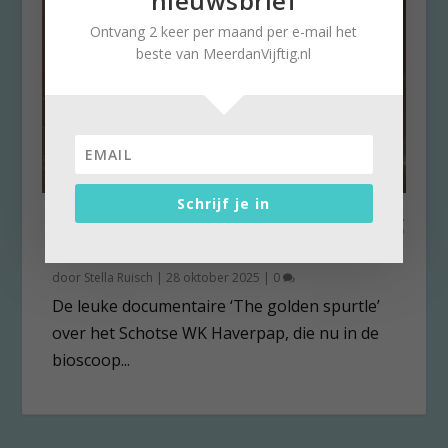
nieuwsbrief
Ontvang 2 keer per maand per e-mail het
beste van MeerdanVijftig.nl
Schrijf je in
Haverpap de jeugdherinnering
voorbij
door
Stella Ruisch
|
28 oktober 2025
|
0
De leuke documentaire ‘The golden spurtle’
over het Schotse WK Haverpap, die nu in de
bioscoop...