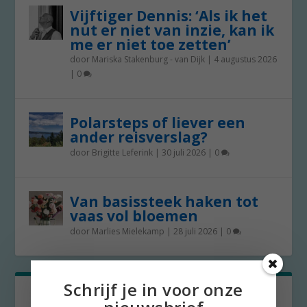
Vijftiger Dennis: ‘Als ik het
nut er niet van inzie, kan ik
me er niet toe zetten’
door
Mariska Stakenburg - van Dijk
|
4 augustus 2026
|
0
Polarsteps of liever een
ander reisverslag?
door
Brigitte Leferink
|
30 juli 2026
|
0
Van basissteek haken tot
vaas vol bloemen
door
Marlies Mielekamp
|
28 juli 2026
|
0
Schrijf je in voor onze