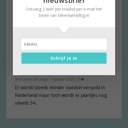
nieuwsbrief
Ontvang 2 keer per maand per e-mail het
beste van MeerdanVijftig.nl
Schrijf je in
Bloemkool, aubergine en de
drie k’s
door
Karin de Lange
|
9 januari 2023
|
0
Er wordt steeds minder voedsel verspild in
Nederland maar toch wordt er jaarlijks nog
steeds 34...