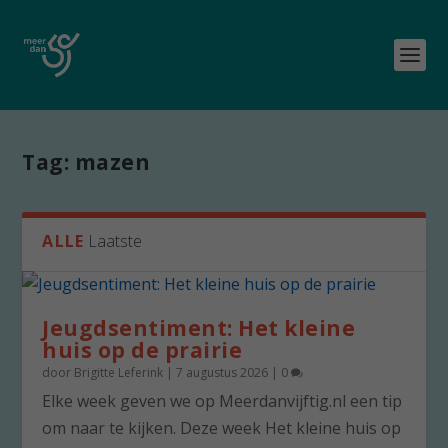
Tag:
mazen
ALLE
Laatste
Jeugdsentiment: Het kleine
huis op de prairie
door
Brigitte Leferink
|
7 augustus 2026
|
0
Elke week geven we op Meerdanvijftig.nl een tip
om naar te kijken. Deze week Het kleine huis op