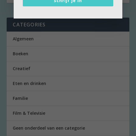
Schrijf je in
CATEGORIES
Algemeen
Boeken
Creatief
Eten en drinken
Familie
Film & Televisie
Geen onderdeel van een categorie