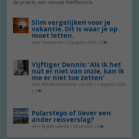
de prairie, een nieuwe Netflixserie.
Slim vergelijken voor je
vakantie. Dit is waar je op
moet letten.
door
medewerker
|
6 augustus 2026
|
0
Vijftiger Dennis: ‘Als ik het
nut er niet van inzie, kan ik
me er niet toe zetten’
door
Mariska Stakenburg - van Dijk
|
4 augustus 2026
|
0
Polarsteps of liever een
ander reisverslag?
door
Brigitte Leferink
|
30 juli 2026
|
0