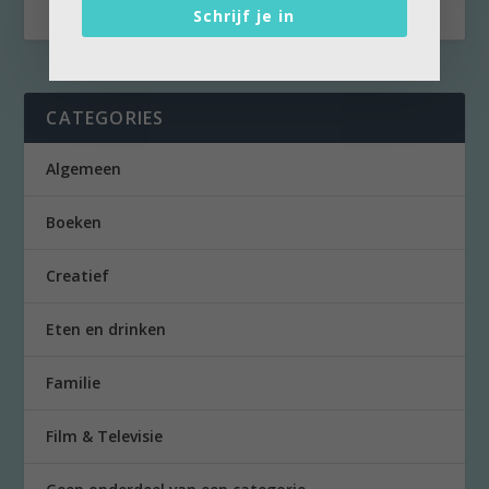
Schrijf je in
CATEGORIES
Algemeen
Boeken
Creatief
Eten en drinken
Familie
Film & Televisie