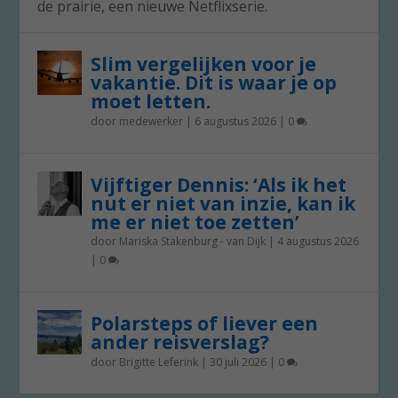
de prairie, een nieuwe Netflixserie.
Slim vergelijken voor je
vakantie. Dit is waar je op
moet letten.
door
medewerker
|
6 augustus 2026
|
0
Vijftiger Dennis: ‘Als ik het
nut er niet van inzie, kan ik
me er niet toe zetten’
door
Mariska Stakenburg - van Dijk
|
4 augustus 2026
|
0
Polarsteps of liever een
ander reisverslag?
door
Brigitte Leferink
|
30 juli 2026
|
0