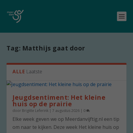
Tag:
Matthijs gaat door
ALLE
Laatste
Jeugdsentiment: Het kleine
huis op de prairie
door
Brigitte Leferink
|
7 augustus 2026
|
0
Elke week geven we op Meerdanvijftig.nl een tip
om naar te kijken. Deze week Het kleine huis op