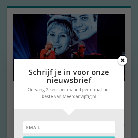
Schrijf je in voor onze
nieuwsbrief
Rob de Nijs als Johan Cruijff ‘in
Ontvang 2 keer per maand per e-mail het
zekere zin onsterfelijk…’
beste van MeerdanVijftig.nl
door
Stella Ruisch
|
29 maart 2021
|
0
Afgelopen zaterdag voelde ik me bij het
televisieprogramma Matthijs gaat door net als
mijn...