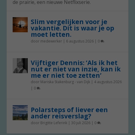
de prairie, een nieuwe Netflixserie.
Slim vergelijken voor je
vakantie. Dit is waar je op
moet letten.
door
medewerker
|
6 augustus 2026
|
0
Vijftiger Dennis: ‘Als ik het
nut er niet van inzie, kan ik
me er niet toe zetten’
door
Mariska Stakenburg - van Dijk
|
4 augustus 2026
|
0
Polarsteps of liever een
ander reisverslag?
door
Brigitte Leferink
|
30 juli 2026
|
0