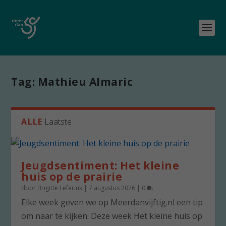
Tag:
Mathieu Almaric
ALLE
Laatste
Jeugdsentiment: Het kleine
huis op de prairie
door
Brigitte Leferink
|
7 augustus 2026
|
0
Elke week geven we op Meerdanvijftig.nl een tip
om naar te kijken. Deze week Het kleine huis op