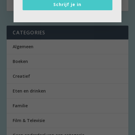
Schrijf je in
CATEGORIES
Algemeen
Boeken
Creatief
Eten en drinken
Familie
Film & Televisie